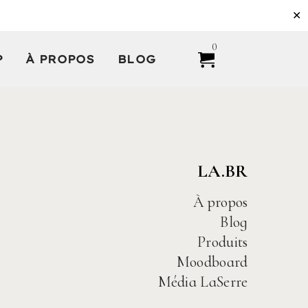
✕
0
P
À PROPOS
BLOG
LA.BR
À propos
Blog
Produits
Moodboard
Média LaSerre