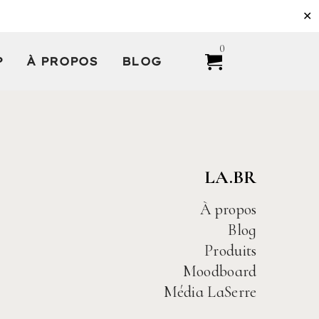
✕
0
P
À PROPOS
BLOG
LA.BR
À propos
Blog
Produits
Moodboard
Média LaSerre