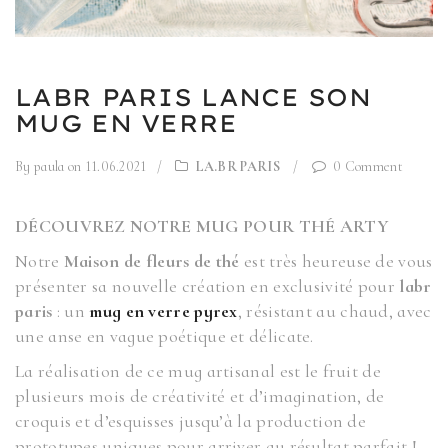
LABR PARIS LANCE SON
MUG EN VERRE
By paula
on 11.06.2021
/
LA.BR PARIS
/
0 Comment
DÉCOUVREZ NOTRE MUG POUR THÉ ARTY
Notre
Maison de fleurs de thé
est très heureuse de vous
présenter sa nouvelle création en exclusivité pour
labr
paris
: un
mug en verre pyrex
, résistant au chaud, avec
une anse en vague poétique et délicate.
La réalisation de ce mug artisanal est le fruit de
plusieurs mois de créativité et d’imagination, de
croquis et d’esquisses jusqu’à la production de
prototypes uniques pour arriver au résultat parfait !