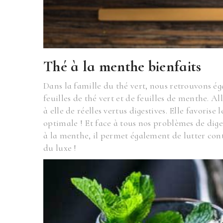
Thé à la menthe bienfaits
Dans la famille du thé vert, nous retrouvons é
feuilles de thé vert et de feuilles de menthe. 
à elle de réelles vertus digestives. Elle favori
optimale ! Et face à tous nos problèmes de dige
à la menthe, il permet également de lutter cont
du luxe !