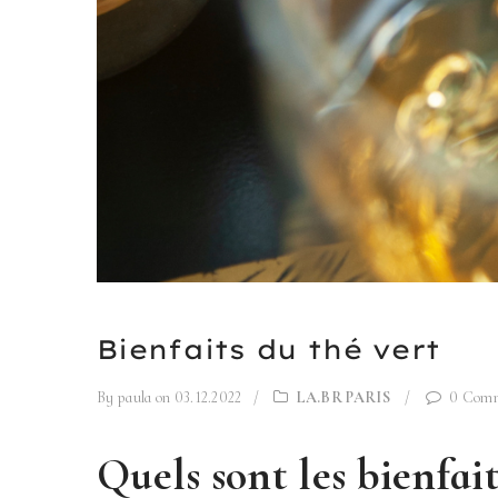
Bienfaits du thé vert
By paula
on 03.12.2022
/
LA.BR PARIS
/
0 Com
Quels sont les bienfait