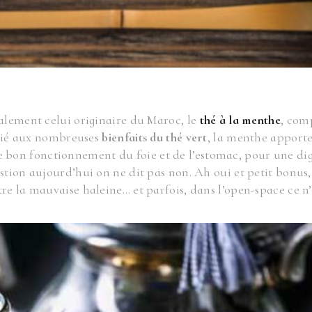
galement celui originaire du Maroc, le
thé à la menthe
, com
Allié aux nombreuses
bienfaits du thé vert
, la menthe apport
se le bon fonctionnement du foie et de l’estomac, pour une di
stion aujourd’hui on ne dit pas non. Ah oui et petit bonus,
re la mauvaise haleine… et parfois, dans l’open-space ce n’