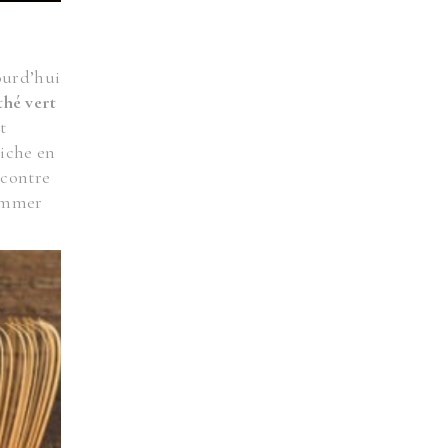
ourd’hui
thé vert
t
riche en
 contre
sommer