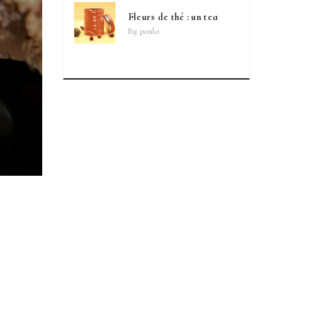
Fleurs de thé : un tea
By
paula