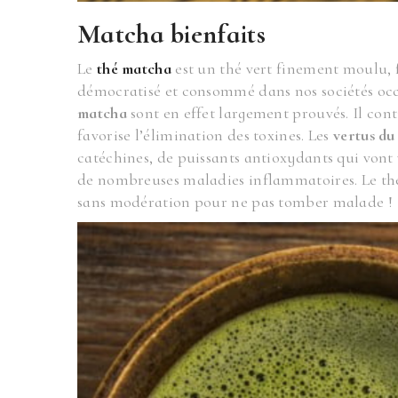
Matcha bienfaits
Le
thé matcha
est un thé vert finement moulu, f
démocratisé et consommé dans nos sociétés occ
matcha
sont en effet largement prouvés. Il cont
favorise l’élimination des toxines. Les
vertus du
catéchines, de puissants antioxydants qui vont
de nombreuses maladies inflammatoires. Le thé 
sans modération pour ne pas tomber malade !