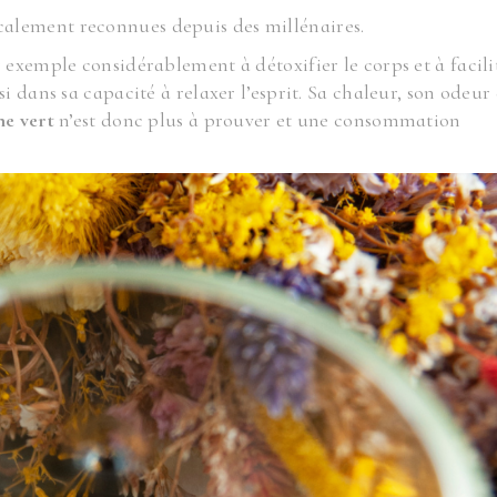
alement reconnues depuis des millénaires.
 exemple considérablement à détoxifier le corps et à facili
i dans sa capacité à relaxer l’esprit. Sa chaleur, son odeur 
he vert
n’est donc plus à prouver et une consommation