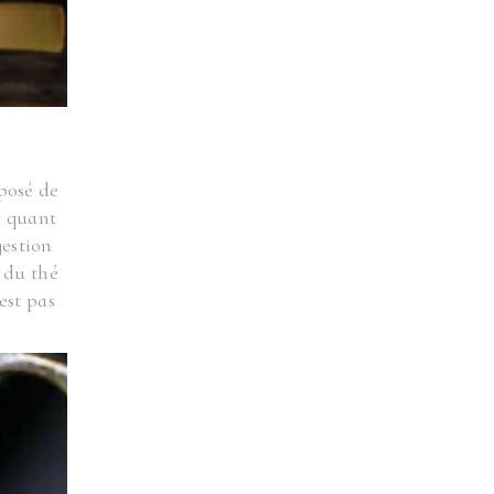
posé de
e quant
gestion
 du thé
est pas