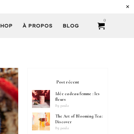
✕
0
SHOP
À PROPOS
BLOG
Post récent
Idée cadeau femme : les
fleurs
By
paula
The Art of Blooming Tea:
Discover
By
paula